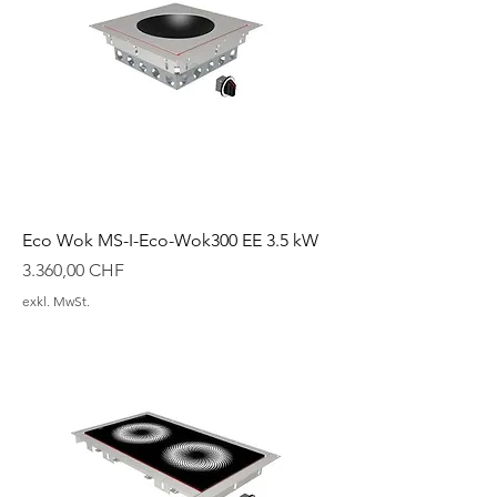
Eco Wok MS-I-Eco-Wok300 EE 3.5 kW
Preis
3.360,00 CHF
exkl. MwSt.