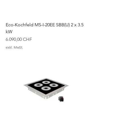
Eco-Kochfeld MS-I-20EE SBB(U) 2 x 3.5
kW
Preis
6.090,00 CHF
exkl. MwSt.