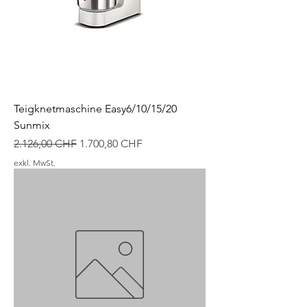
Teigknetmaschine Easy6/10/15/20
Sunmix
Standardpreis
Sale-Preis
2.126,00 CHF
1.700,80 CHF
exkl. MwSt.