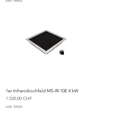
exkl. MwSt.
1er Infrarotkochfeld MS-IR-10E 4 kW
Preis
1.520,00 CHF
exkl. MwSt.