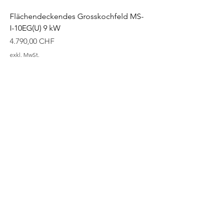
Flächendeckendes Grosskochfeld MS-
I-10EG(U) 9 kW
Preis
4.790,00 CHF
exkl. MwSt.
Multifunktions-Kochfeld MS-I-10EM(U)