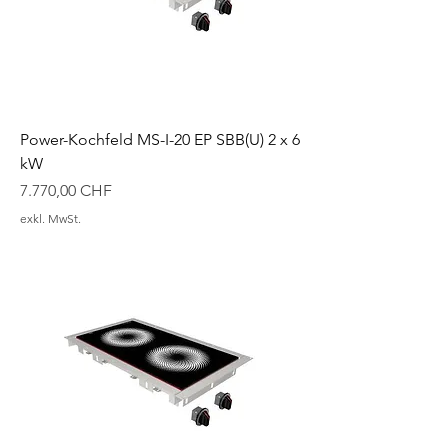
Power-Kochfeld MS-I-20 EP SBB(U) 2 x 6
kW
Preis
7.770,00 CHF
exkl. MwSt.