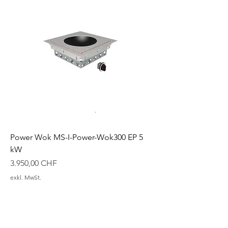
Power Wok MS-I-Power-Wok300 EP 5
kW
Preis
3.950,00 CHF
exkl. MwSt.