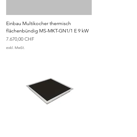
Einbau Multikocher thermisch
flächenbündig MS-MKT-GN1/1 E 9 kW
Preis
7.670,00 CHF
exkl. MwSt.