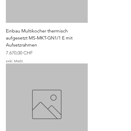
Einbau Multikocher thermisch
aufgesetzt MS-MKT-GN1/1 E mit
Aufsetzrahmen
Preis
7.670,00 CHF
exkl. MwSt.