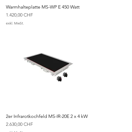
Warmhalteplatte MS-WP E 450 Watt
Preis
1.420,00 CHF
exkl. MwSt.
2er Infrarotkochfeld MS-IR-20E 2 x 4 kW
Preis
2.630,00 CHF