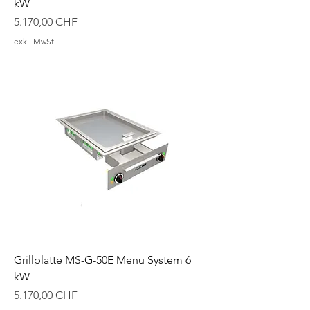
kW
Preis
5.170,00 CHF
exkl. MwSt.
Grillplatte MS-G-50E Menu System 6
kW
Preis
5.170,00 CHF