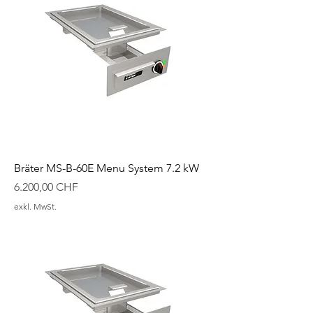
Bräter MS-B-60E Menu System 7.2 kW
Preis
6.200,00 CHF
exkl. MwSt.