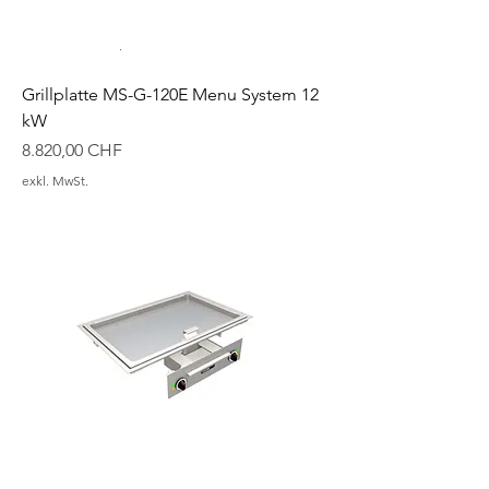
Grillplatte MS-G-120E Menu System 12
kW
Preis
8.820,00 CHF
exkl. MwSt.