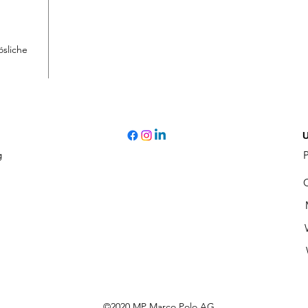
ösliche
U
g
©2020 MP Marco Polo AG