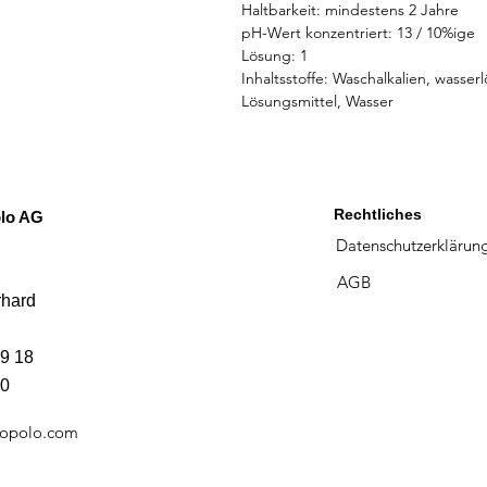
Haltbarkeit: mindestens 2 Jahre
pH-Wert konzentriert: 13 / 10%ige
Lösung: 1
Inhaltsstoffe: Waschalkalien, wasserl
Lösungsmittel, Wasser
Rechtliches
lo AG
Datenschutzerklärun
AGB
rhard
9 18
30
opolo.com