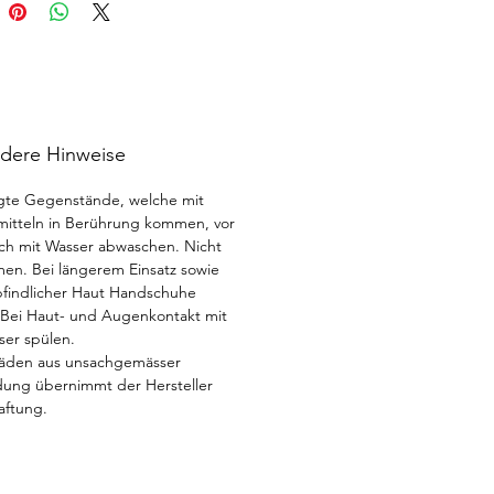
ig, Obst und Zucker. Trotz
er Reinigungskraft ist dieser
alschonend.
dere Hinweise
gte Gegenstände, welche mit
itteln in Berührung kommen, vor
h mit Wasser abwaschen. Nicht
en. Bei längerem Einsatz sowie
findlicher Haut Handschuhe
 Bei Haut- und Augenkontakt mit
ser spülen.
äden aus unsachgemässer
ung übernimmt der Hersteller
aftung.