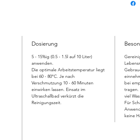
von Te
extrem
materi
Dosierung
Beson
5 - 15%ig (0.5 - 1.5l auf 10 Liter)
Gereini
anwenden.
Lebensm
Die optimale Arbeitstemperatur liegt
Gebrauc
bei 60 - 80°C. Je nach
einnehm
Verschmutzung 10 - 60 Minuten
bei emp
einwirken lassen. Einsatz im
tragen.
Ultraschallbad verkürzt die
viel Was
Reinigungszeit.
Für Sch
Anwend
keine H