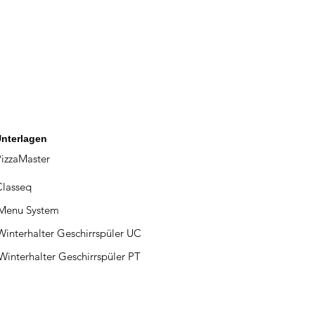
nterlagen
PizzaMaster
Classeq
Menu System
Winterhalter Geschirrspüler UC
Winterhalter Geschirrspüler PT