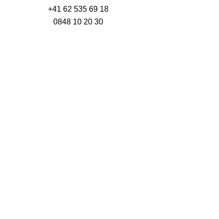
+41 62 535 69 18
0848 10 20 30
info@mpmarcopolo.com
MP Marco Polo AG
Rechtliches
Datenschutzerklärung
AGB
Unterlagen
Classeq