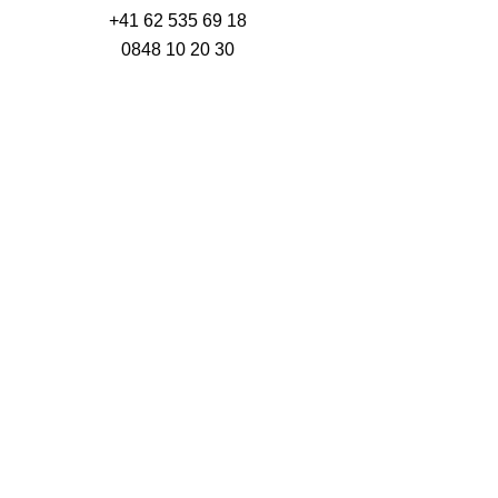
+41 62 535 69 18
0848 10 20 30
info@mpmarcopolo.com
MP Marco Polo AG
Rechtliches
Datenschutzerklärung
AGB
Unterlagen
Classeq