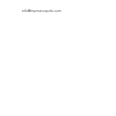
info@mpmarcopolo.com
MP Marco Polo AG
Rechtliches
Datenschutzerklärung
AGB
Unterlagen
Classeq
Menu System
Winterhalter Geschirrspüler UC