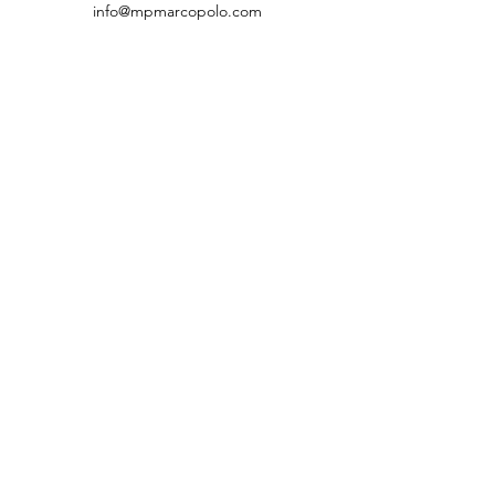
info@mpmarcopolo.com
MP Marco Polo AG
Rechtliches
Datenschutzerklärung
AGB
Unterlagen
Classeq
Menu System
Winterhalter Geschirrspüler UC