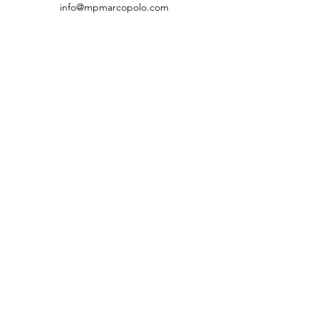
info@mpmarcopolo.com
MP Marco Polo AG
Rechtliches
Datenschutzerklärung
AGB
Unterlagen
Classeq
Menu System
Winterhalter Geschirrspüler UC