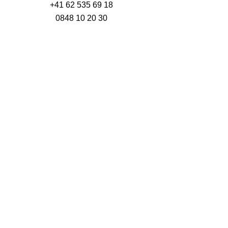
+41 62 535 69 18
0848 10 20 30
info@mpmarcopolo.com
MP Marco Polo AG
Rechtliches
Datenschutzerklärung
AGB
Unterlagen
Classeq
Menu System