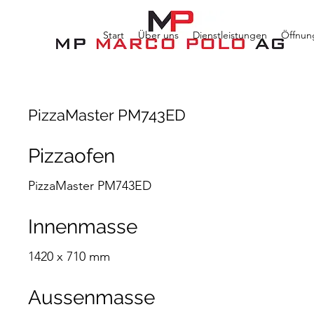
Start
Über uns
Dienstleistungen
Öffnun
PizzaMaster PM743ED
Pizzaofen
PizzaMaster PM743ED
Innenmasse
1420 x 710 mm
Aussenmasse